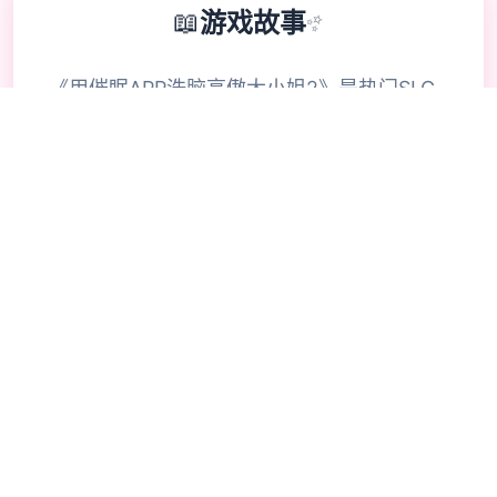
📖
游戏故事
✨
《用催眠APP洗脑高傲大小姐2》是热门SLG
的续作，玩家通过策略性选择影响角色关系。
本次更新扩展了校园场景的交互逻辑，新增的
“社团活动”事件链解锁隐藏剧情。动态演出采
用Spine2D技术，表情变化与肢体动作细腻度
提升40%-催眠APP2。
🎇
🔥
操作秘籍