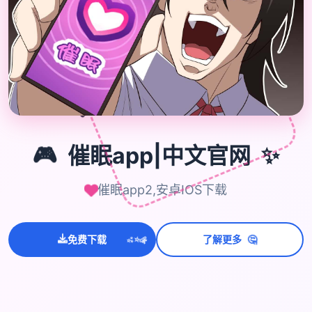

🎮
🎮
催眠app|中文官网
✨
催眠app2,安卓IOS下载
💫
🤔
✨
免费下载
了解更多
⭐