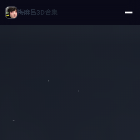
梅麻吕3D合集