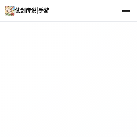
仗剑传说|手游