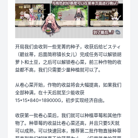
开局我们会收到一些芜菁的种子，收获后给ビスティ
（碧丝蒂，后面简称镇长女儿）完成任务可以解锁胡
萝卜和土豆，之后可以解锁卷心菜，前三种作物的收
益都不高，我们只需要少量种植就可以了。
从卷心菜开始，作物的收益将会大幅提高，如果我们
全部种满，在十天后就至少能收获
15*15*840=189000G，初步实现经济自由。
收获第一批卷心菜后，我们就可以种植草莓和其他作
物了。种草莓的收益比卷心菜还高，并且只要5天就
可以成熟，可以快速回本，推荐第二批作物直接种草