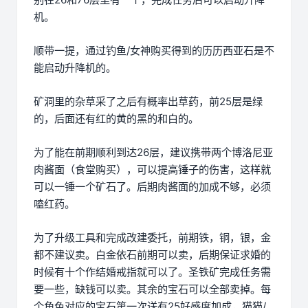
机。
顺带一提，通过钓鱼/女神购买得到的历历西亚石是不
能启动升降机的。
矿洞里的杂草采了之后有概率出草药，前25层是绿
的，后面还有红的黄的黑的和白的。
为了能在前期顺利到达26层，建议携带两个博洛尼亚
肉酱面（食堂购买），可以提高锤子的伤害，这样就
可以一锤一个矿石了。后期肉酱面的加成不够，必须
嗑红药。
为了升级工具和完成改建委托，前期铁，铜，银，金
都不建议卖。白金依石前期可以卖，后期保证求婚的
时候有十个作结婚戒指就可以了。圣铁矿完成任务需
要一些，缺钱可以卖。其余的宝石可以全部卖掉。每
个角色对应的宝石第一次送有25好感度加成，猫猫/