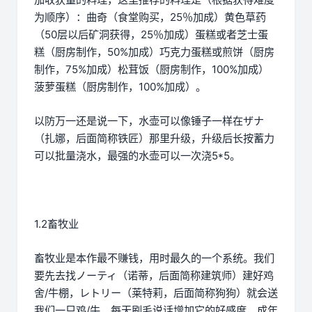
为顺序）：曲奇（食堂购买，25％加成）黄色草药
（50层以后矿洞获得，25％加成）蛋糕或者芝士蛋
糕（厨房制作，50%加成）巧克力蛋糕或煎饼（厨房
制作，75%加成）松茸饭（厨房制作，100%加成）
菠萝蛋糕（厨房制作，100%加成）。
以防万一还是说一下，水壶可以像锤子一样在ザナ
（扎娜，后面简称铁匠）那里升级，升级后长按蓄力
可以批量浇水，最强的水壶可以一次浇5*5。
1.2畜牧业
畜牧业是本作最不赚钱，用时最久的一个系统。我们
要先去找ノーティ（诺蒂，后面简称建筑师）建好鸡
舍/牛棚，レトリー（莱特莉，后面简称狗狗）就会送
我们一只鸡/牛，每天刷毛说话增加它的好感度，成年