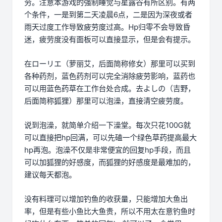
劳。注意本游戏的强制睡觉与星露谷有所区别。有两
个条件，一是到第二天凌晨6点，二是因为深夜或者
雨天过度工作导致疲劳度过高。Hp归零不会导致昏
迷，疲劳度没有面板可以直接显示，但是会有提示。
在ローリエ（萝丽艾，后面简称修女）那里可以买到
各种药剂，蓝色药剂可以完全消除疲劳影响，蓝药也
可以用蓝色药草在工作台处合成。去よしの（吉野，
后面简称狐狸）那里可以泡澡，直接清空疲劳度。
说到泡澡，就简单介绍一下澡堂。每次只花100G就
可以直接把hp回满，可以先磕一个绿色草药提高最大
hp再泡。泡澡不仅是非常便宜的回复hp手段，而且
可以加狐狸的好感度，而狐狸的好感度是最难加的，
建议每天都泡。
没有料理可以增加钓鱼的收获量，只能增加大鱼出
率，但是有些小鱼比大鱼贵，所以不用太在意钓鱼时