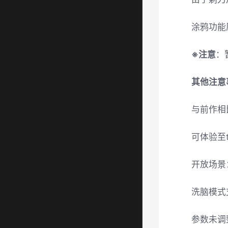
涂鸦功能
※注意
：
其他注意
与前作相
可体验至
开放场景
洗脑模式
参数未调