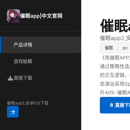
催眠app|中文官网
催眠
催眠app2,
产品详情
催眠
pc
《用催眠AP
游戏秘籍
通过策略性选
的交互逻辑，
直接下载
态演出采用S
升40%-催眠A
催眠app2,安卓IOS下载
📎 直接下