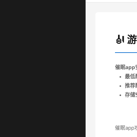
🎻 
催眠ap
​最低
​推荐
​存储
催眠app