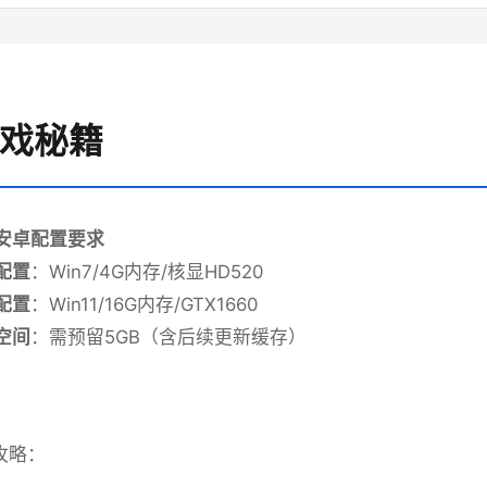
游戏秘籍
p安卓配置要求
配置​
​：Win7/4G内存/核显HD520
配置​
​：Win11/16G内存/GTX1660
空间​
​：需预留5GB（含后续更新缓存）
攻略：