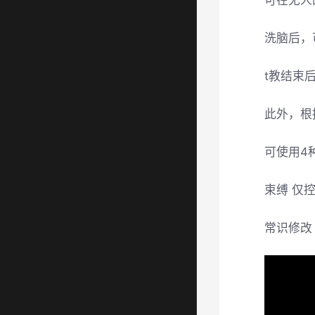
可在无人
洗脑后，
t教结束
此外，根
可使用4
束缚 仅
常识修改