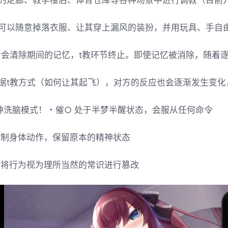
的走廊、教学楼后、体育仓库等各种场景中进行调教（目前
可以随意掉落衣服、让其穿上漏风的装扮，并用玩具、手自
后会清除期间的记忆，t教环节终止。即使记忆被消除，随着
据t教方式（如何让其起飞），对方的反应也会逐渐发生变化
种洗脑模式！・催○ 处于半梦半醒状态，会服从任何命令
控制身体动作，保留原本的精神状态
 将行为视为理所当然的常识进行篡改