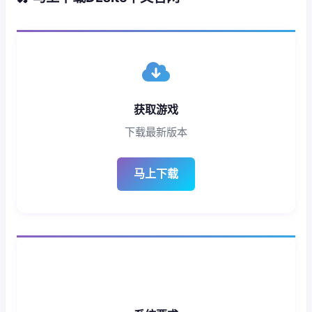
获取游戏
下载最新版本
马上下载