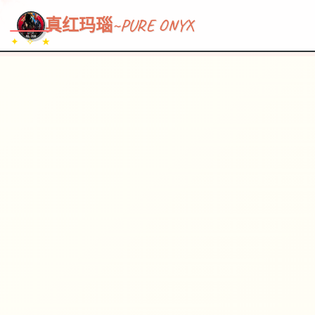
~~~
★
♡
✦
✧
♥
~
→
↗
真红玛瑙~PURE ONYX
✦ ✧ ★