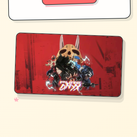
✧
♡
★
♥