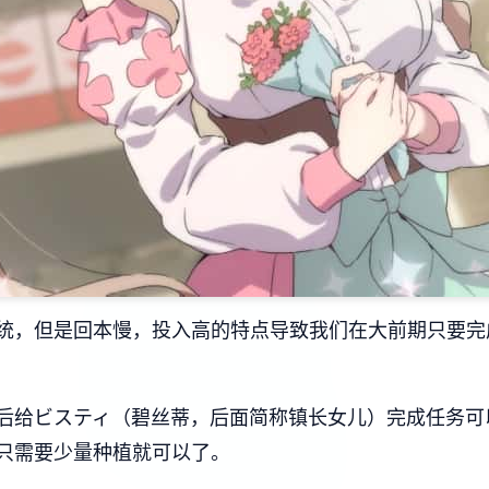
统，但是回本慢，投入高的特点导致我们在大前期只要完
后给ビスティ（碧丝蒂，后面简称镇长女儿）完成任务可
只需要少量种植就可以了。