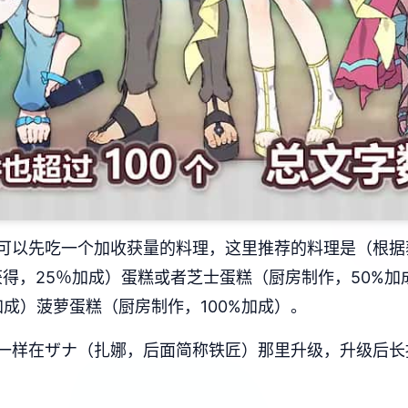
可以先吃一个加收获量的料理，这里推荐的料理是（根据
获得，25％加成）蛋糕或者芝士蛋糕（厨房制作，50%
加成）菠萝蛋糕（厨房制作，100%加成）。
一样在ザナ（扎娜，后面简称铁匠）那里升级，升级后长