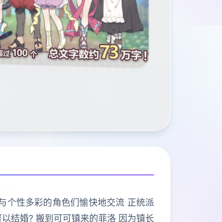
活与个性多彩的角色们愉快地交流 正统派
以结婚? 搬到可可镇来的菲洛 因为镇长