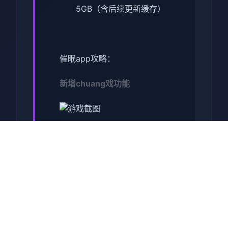
5GB（含后续更新缓存）
催眠app攻略：
新增chuang戏功能
现在可以进行床戏教学了
体育仓库和保健室均可触发
chuang戏，但目前体育仓库尚
未实装
保健室原本计划在特定时机解
锁，但为方便进度报告版体